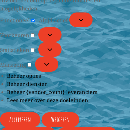
invloed hebben op bepaalde functies en
mogelijkheden.
Functioneel
Functioneel
Altijd actief
Voorkeuren
Voorkeuren
Statistieken
Statistieken
Marketing
Marketing
Beheer opties
Beheer diensten
Beheer {vendor_count} leveranciers
Lees meer over deze doeleinden
Accepteren
Weigeren