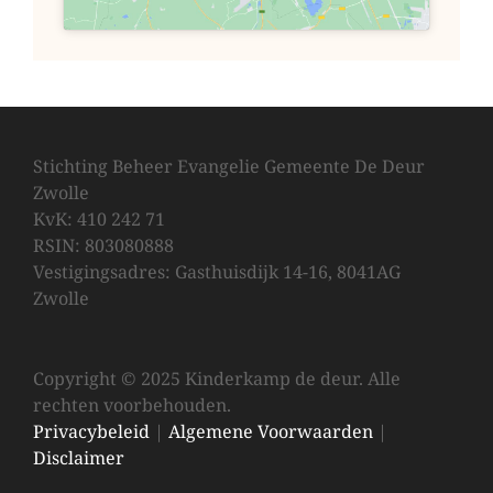
Stichting Beheer Evangelie Gemeente De Deur
Zwolle
KvK: 410 242 71
RSIN: 803080888
Vestigingsadres: Gasthuisdijk 14-16, 8041AG
Zwolle
Copyright © 2025 Kinderkamp de deur. Alle
rechten voorbehouden.
Privacybeleid
|
Algemene Voorwaarden
|
Disclaimer