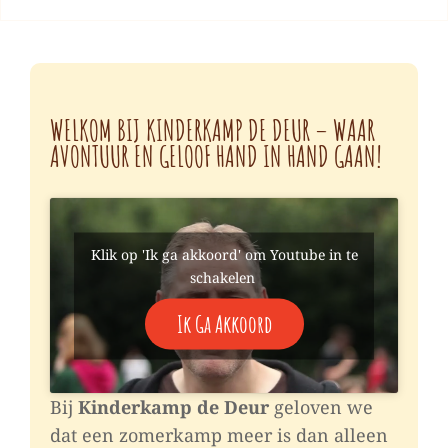
WELKOM BIJ KINDERKAMP DE DEUR – WAAR
AVONTUUR EN GELOOF HAND IN HAND GAAN!
Klik op 'Ik ga akkoord' om Youtube in te
schakelen
Ik Ga Akkoord
Bij
Kinderkamp de Deur
geloven we
dat een zomerkamp meer is dan alleen